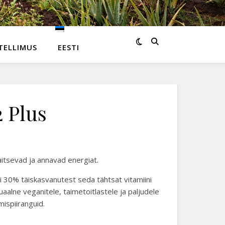
TELLIMUS
EESTI
2 Plus
aitsevad ja annavad energiat.
i 30% täiskasvanutest seda tähtsat vitamiini
tuaalne veganitele, taimetoitlastele ja paljudele
mispiiranguid.