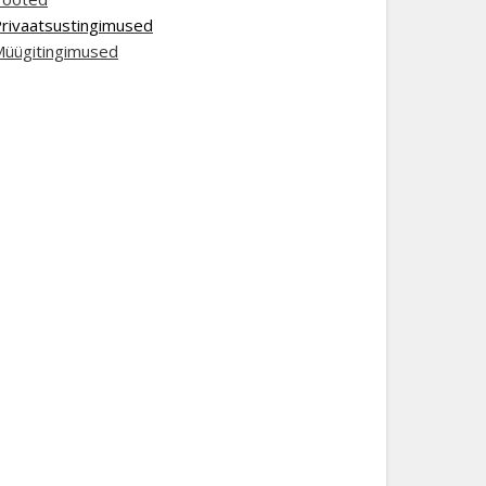
rivaatsustingimused
üügitingimused