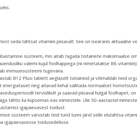
seks.
st seda tähtsat vitamiini piisavalt. See on iseäranis aktuaalne ve
vabastamise süsteem, mis aitab tagada toitainete maksimaalse omas
uendusliku valemi kujul foolhappega (nii nimetatakse B6-vitamiini
oiab immuunsüsteemi tugevana.
astab B12 Plusi tablett aeglaselt toitaineid ja võimaldab neid 
energiataset ning aitavad kehal säilitada normaalset homotsüsteii
asedusperioodil tervislikult ja saavad piisaval hulgal foolhapet, o
äga tähtis ka küpsemas eas inimestele. Üle 50-aastastel inimeste
astamist igapäevasest toidust.
mise süsteem varustab teid tund tunni järel selle elutähtsa vitam
 oma igapäevasesse toidusedelisse.