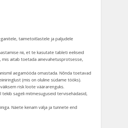
ganitele, taimetoitlastele ja paljudele
tamise nii, et te kasutate tableti eeliseid
), mis aitab toetada ainevahetusprotsesse,
organismil aegamööda omastada. Nõnda toetavad
niringlust (mis on oluline südame tööks).
n väiksem risk loote väärarenguks.
l tekib sageli mitmesuguseid tervisehädasid,
iiniga. Näete kenam välja ja tunnete end