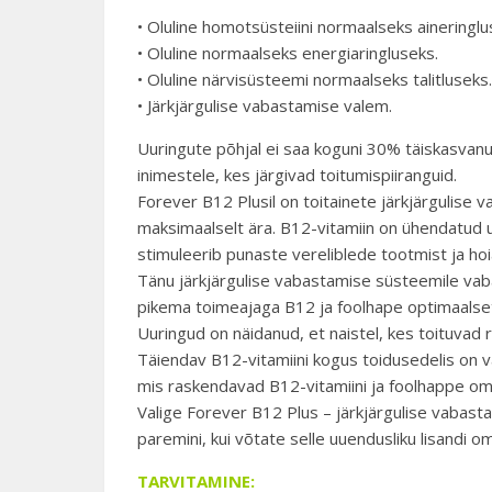
• Oluline homotsüsteiini normaalseks aineringlu
• Oluline normaalseks energiaringluseks.
• Oluline närvisüsteemi normaalseks talitluseks.
• Järkjärgulise vabastamise valem.
Uuringute põhjal ei saa koguni 30% täiskasvanute
inimestele, kes järgivad toitumispiiranguid.
Forever B12 Plusil on toitainete järkjärgulise 
maksimaalselt ära. B12-vitamiin on ühendatud u
stimuleerib punaste vereliblede tootmist ja h
Tänu järkjärgulise vabastamise süsteemile vab
pikema toimeajaga B12 ja foolhape optimaalset 
Uuringud on näidanud, et naistel, kes toituvad r
Täiendav B12-vitamiini kogus toidusedelis on v
mis raskendavad B12-vitamiini ja foolhappe om
Valige Forever B12 Plus – järkjärgulise vabasta
paremini, kui võtate selle uuendusliku lisandi
TARVITAMINE: