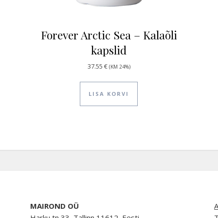
Forever Arctic Sea – Kalaõli
kapslid
37.55
€
(KM 24%)
LISA KORVI
MAIROND OÜ
A
Harku tn 33, Tallinn 11612, Eesti