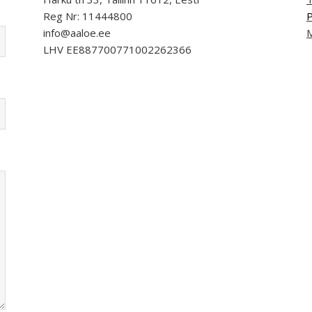
Reg Nr: 11444800
P
info@aaloe.ee
M
LHV EE887700771002262366