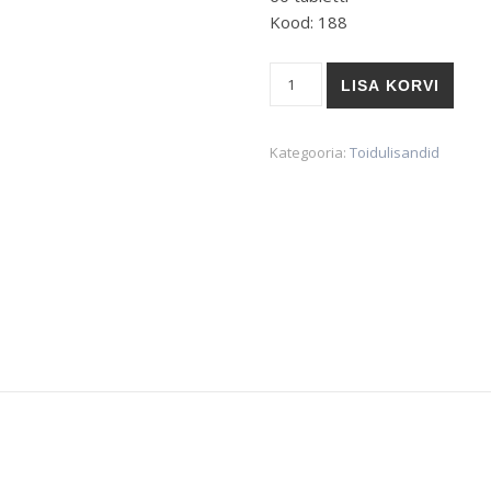
Kood: 188
Forever B12 Plus kogus
LISA KORVI
Kategooria:
Toidulisandid