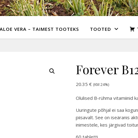
ALOE VERA – TAIMEST TOOTEKS
TOOTED
Forever B1
20.35
€
(KM 24%)
Olulised B-rühma vitamiinid k
Uuringute põhjal ei saa kogun
piisavalt. See on iseäranis ak
inimestele, kes järgivad toitu
60 tabletti